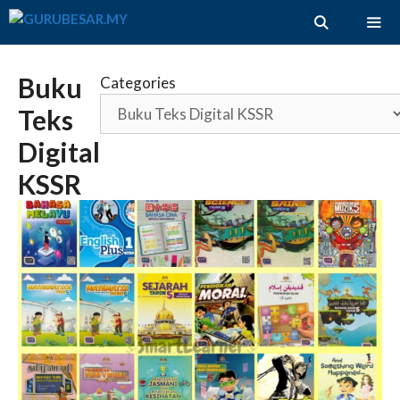
Skip
to
content
ME
Buku
Categories
Teks
Digital
KSSR