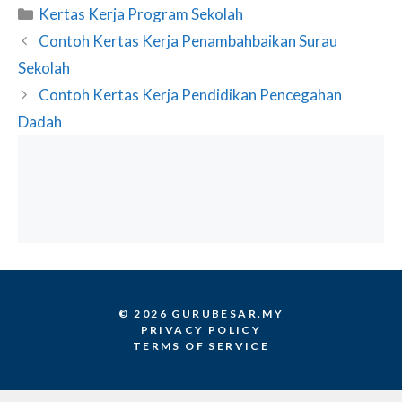
Categories
Kertas Kerja Program Sekolah
Contoh Kertas Kerja Penambahbaikan Surau
Sekolah
Contoh Kertas Kerja Pendidikan Pencegahan
Dadah
© 2026 GURUBESAR.MY
PRIVACY POLICY
TERMS OF SERVICE