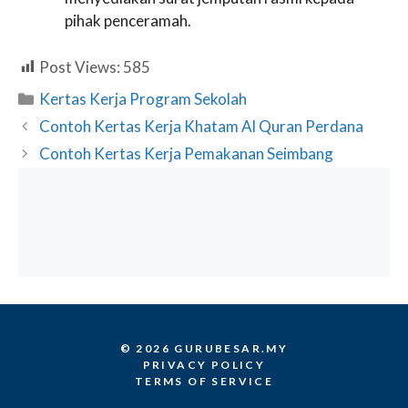
pihak penceramah.
Post Views:
585
Categories
Kertas Kerja Program Sekolah
Contoh Kertas Kerja Khatam Al Quran Perdana
Contoh Kertas Kerja Pemakanan Seimbang
© 2026 GURUBESAR.MY
PRIVACY POLICY
TERMS OF SERVICE