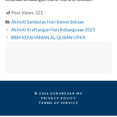
Post Views:
321
Categories
Aktiviti Sambutan Hari Kemerdekaan
Aktiviti Kraftangan Hari Kebangsaan 2025
BBM KEFAHAMAN AL-QURAN UPKK
© 2026 GURUBESAR.MY
PRIVACY POLICY
TERMS OF SERVICE