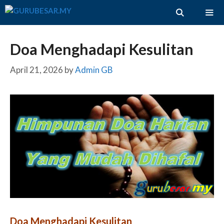
Skip
to
content
ME
Doa Menghadapi Kesulitan
April 21, 2026
by
Admin GB
Doa Menghadapi Kesulitan