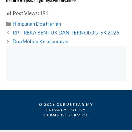
Kredit: https://cikgulieya.weebly.com/
Post Views:
191
Categories
Himpunan Doa Harian
RPT REKA BENTUK DAN TEKNOLOGI SK 2026
Doa Mohon Keselamatan
© 2026 GURUBESAR.MY
PRIVACY POLICY
TERMS OF SERVICE