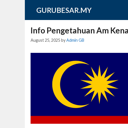
Skip
GURUBESAR.MY
to
content
Info Pengetahuan Am Kena
August 25, 2025
by
Admin GB