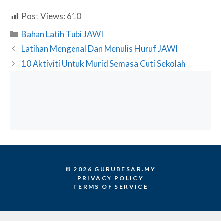
Post Views:
610
Categories
Bahan Latih Tubi JAWI
Latihan Mengenal Dan Menulis Huruf JAWI
10 Aktiviti Untuk Murid Semasa Cuti Sekolah
© 2026 GURUBESAR.MY
PRIVACY POLICY
TERMS OF SERVICE