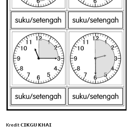
Kredit 𝗖𝗜𝗞𝗚𝗨 𝗞𝗛𝗔𝗜