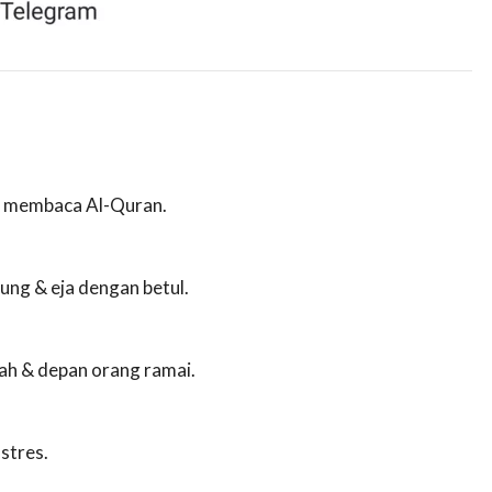
ar membaca Al-Quran.
ung & eja dengan betul.
lah & depan orang ramai.
stres.