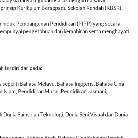
Malaysia Ianya digubal selaras dengan Falsafah
-prinsip Kurikulum Bersepadu Sekolah Rendah (KBSR).
n Induk Pembangunan Pendidikan (PIPP) yang secara
empunyai pengetahuan dan kemahiran serta menghayati
 terdiri daripada:
as seperti Bahasa Melayu, Bahasa Inggeris, Bahasa Cina
 Islam, Pendidikan Moral, Pendidikan Jasmani,
ek Dunia Sains dan Teknologi, Dunia Seni Visual dan Dunia
ilihan seperti Bahasa Arab, Bahasa Cina Sekolah Rendah,