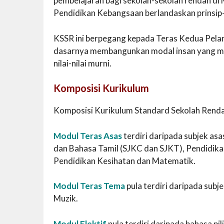
pembelajaran bagi sekolah-sekolah rendah di 
Pendidikan Kebangsaan berlandaskan prinsip
KSSR ini berpegang kepada Teras Kedua Pela
dasarnya membangunkan modal insan yang m
nilai-nilai murni.
Komposisi Kurikulum
Komposisi Kurikulum Standard Sekolah Rendah
Modul Teras Asas
terdiri daripada subjek as
dan Bahasa Tamil (SJKC dan SJKT), Pendidikan
Pendidikan Kesihatan dan Matematik.
Modul Teras Tema
pula terdiri daripada subj
Muzik.
Modul Elektif
pula terdiri daripada bahasa p