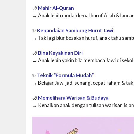
🌙
Mahir Al-Quran
→ Anak lebih mudah kenal huruf Arab & lanc
✨
Kepandaian Sambung Huruf Jawi
→ Tak lagi blur bezakan huruf, anak tahu samb
🌙
Bina Keyakinan Diri
→ Anak lebih yakin bila membaca Jawi di seko
✨
Teknik “Formula Mudah”
→ Belajar Jawi jadi senang, cepat faham & tak 
🌙
Memelihara Warisan & Budaya
→ Kenalkan anak dengan tulisan warisan Islam