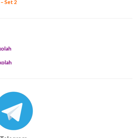
– Set 2
kolah
kolah