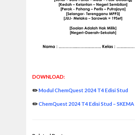
DOWNLOAD:
✏️
Modul ChemQuest 2024 T4 Edisi Stud
✏️
ChemQuest 2024 T4 Edisi Stud – SKEM