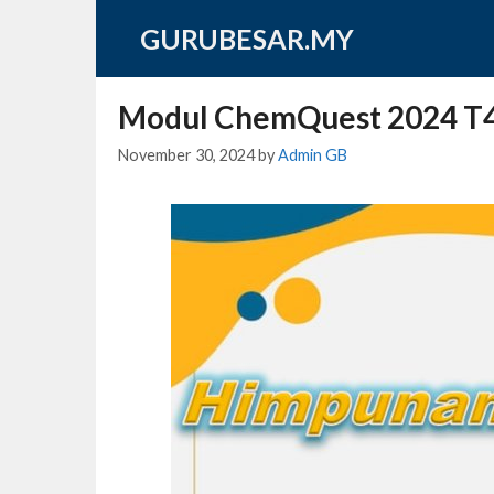
Skip
GURUBESAR.MY
to
content
Modul ChemQuest 2024 T4 
November 30, 2024
by
Admin GB