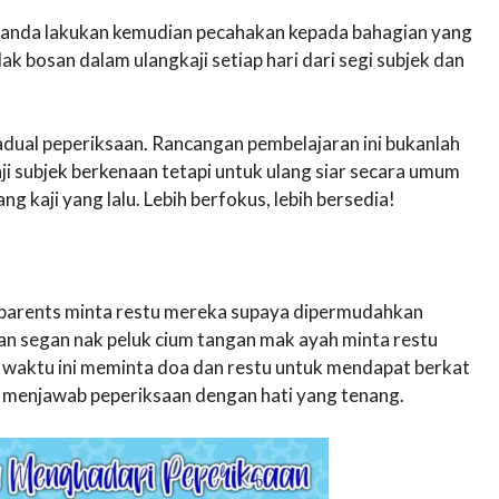
 anda lakukan kemudian pecahakan kepada bahagian yang
dak bosan dalam ulangkaji setiap hari dari segi subjek dan
dual peperiksaan. Rancangan pembelajaran ini bukanlah
i subjek berkenaan tetapi untuk ulang siar secara umum
g kaji yang lalu. Lebih berfokus, lebih bersedia!
ll parents minta restu mereka supaya dipermudahkan
an segan nak peluk cium tangan mak ayah minta restu
t waktu ini meminta doa dan restu untuk mendapat berkat
at menjawab peperiksaan dengan hati yang tenang.