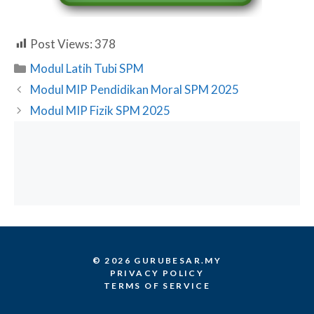
Post Views:
378
Categories
Modul Latih Tubi SPM
Modul MIP Pendidikan Moral SPM 2025
Modul MIP Fizik SPM 2025
© 2026 GURUBESAR.MY
PRIVACY POLICY
TERMS OF SERVICE