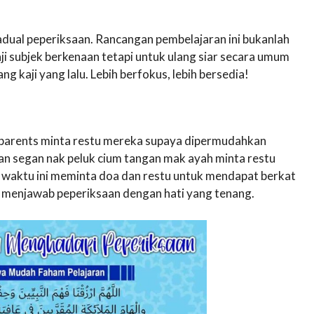
dual peperiksaan. Rancangan pembelajaran ini bukanlah
i subjek berkenaan tetapi untuk ulang siar secara umum
g kaji yang lalu. Lebih berfokus, lebih bersedia!
ll parents minta restu mereka supaya dipermudahkan
an segan nak peluk cium tangan mak ayah minta restu
t waktu ini meminta doa dan restu untuk mendapat berkat
at menjawab peperiksaan dengan hati yang tenang.