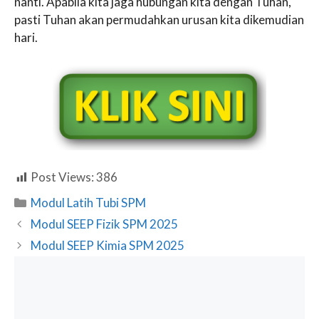
nanti. Apabila kita jaga hubungan kita dengan Tuhan,
pasti Tuhan akan permudahkan urusan kita dikemudian
hari.
Post Views:
386
Categories
Modul Latih Tubi SPM
Modul SEEP Fizik SPM 2025
Modul SEEP Kimia SPM 2025