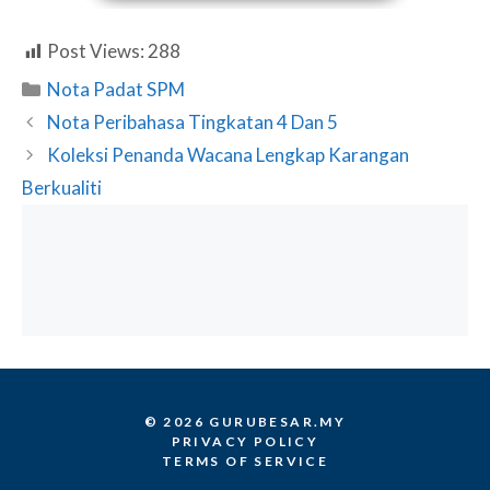
Post Views:
288
Categories
Nota Padat SPM
Nota Peribahasa Tingkatan 4 Dan 5
Koleksi Penanda Wacana Lengkap Karangan
Berkualiti
© 2026 GURUBESAR.MY
PRIVACY POLICY
TERMS OF SERVICE