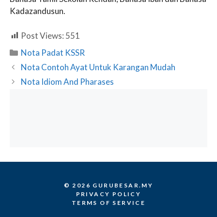
Kadazandusun.
Post Views:
551
Categories
Nota Padat KSSR
Nota Contoh Ayat Untuk Karangan Mudah
Nota Idiom And Pharases
© 2026 GURUBESAR.MY
PRIVACY POLICY
TERMS OF SERVICE