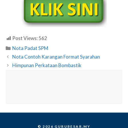
Post Views:
562
Categories
Nota Padat SPM
Nota Contoh Karangan Format Syarahan
Himpunan Perkataan Bombastik
© 2026 GURUBESAR.MY