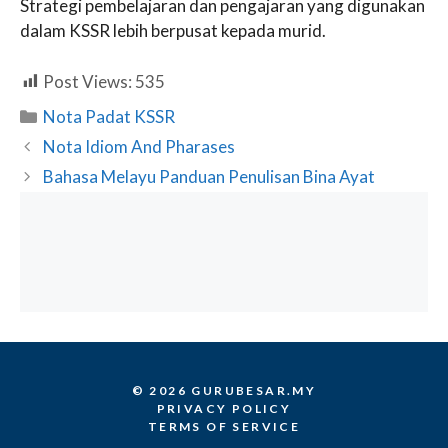
Strategi pembelajaran dan pengajaran yang digunakan
dalam KSSR lebih berpusat kepada murid.
Post Views:
535
Categories
Nota Padat KSSR
Nota Idiom And Pharases
Bahasa Melayu Panduan Penulisan Bina Ayat
© 2026 GURUBESAR.MY
PRIVACY POLICY
TERMS OF SERVICE