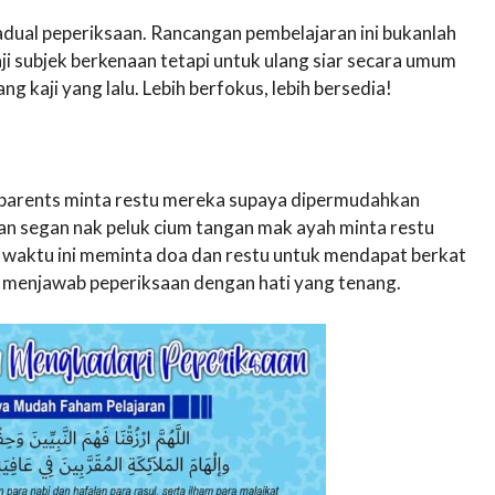
dual peperiksaan. Rancangan pembelajaran ini bukanlah
i subjek berkenaan tetapi untuk ulang siar secara umum
g kaji yang lalu. Lebih berfokus, lebih bersedia!
ll parents minta restu mereka supaya dipermudahkan
an segan nak peluk cium tangan mak ayah minta restu
t waktu ini meminta doa dan restu untuk mendapat berkat
at menjawab peperiksaan dengan hati yang tenang.