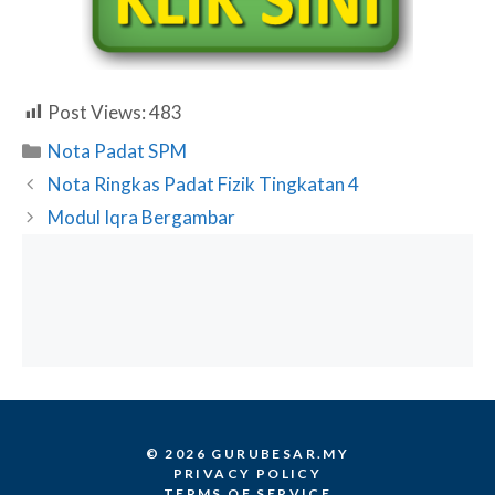
Post Views:
483
Categories
Nota Padat SPM
Nota Ringkas Padat Fizik Tingkatan 4
Modul Iqra Bergambar
© 2026 GURUBESAR.MY
PRIVACY POLICY
TERMS OF SERVICE