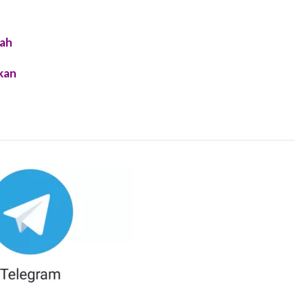
lah
kan