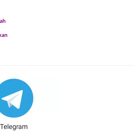
lah
kan