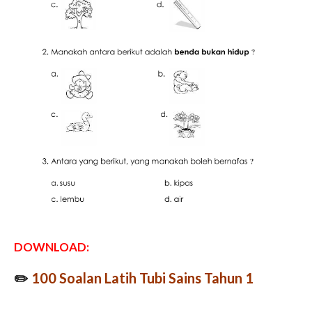
DOWNLOAD:
✏️
100 Soalan Latih Tubi Sains Tahun 1