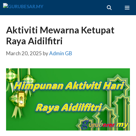
Skip
to
content
ME
Aktiviti Mewarna Ketupat
Raya Aidilfitri
March 20, 2025
by
Admin GB