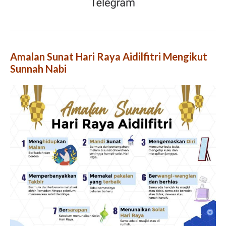
Amalan Sunat Hari Raya Aidilfitri Mengikut
Sunnah Nabi