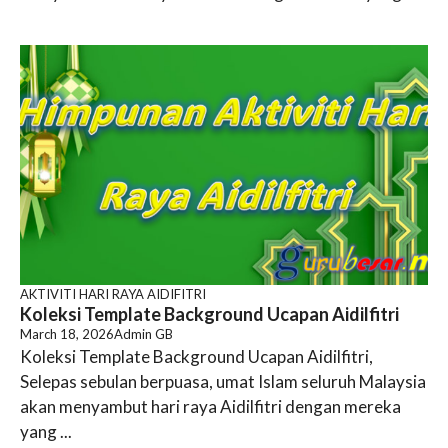
AKTIVITI HARI RAYA AIDIFITRI
Koleksi Template Background Ucapan Aidilfitri
March 18, 2026
Admin GB
Koleksi Template Background Ucapan Aidilfitri,
Selepas sebulan berpuasa, umat Islam seluruh Malaysia
akan menyambut hari raya Aidilfitri dengan mereka
yang ...