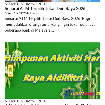
AKTIVITI HARI RAYA AIDIFITRI
Senarai ATM Terpilih Tukar Duit Raya 2026
March 16, 2026
Admin GB
Senarai ATM Terpilih Tukar Duit Raya 2026, Bagi
memudahkan orang ramai yang ingin tukar duit raya,
beberapa bank di Malaysia ...
AKTIVITI HARI RAYA AIDIFITRI