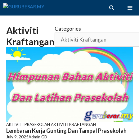
Skip
to
content
ME
Aktiviti
Categories
Kraftangan
AKTIVITI PRASEKOLAH
AKTIVITI KRAFTANGAN
Lembaran Kerja Gunting Dan Tampal Prasekolah
July 9, 2025
Admin GB