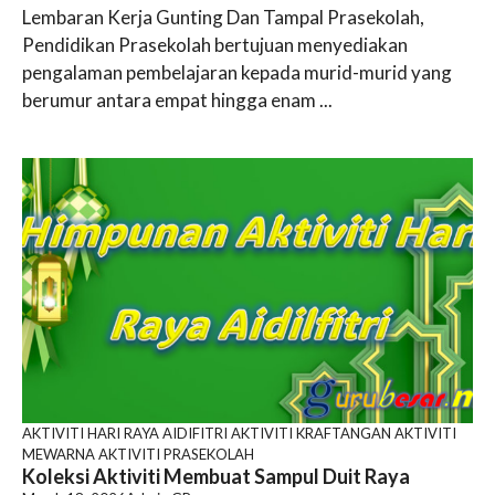
Lembaran Kerja Gunting Dan Tampal Prasekolah,
Pendidikan Prasekolah bertujuan menyediakan
pengalaman pembelajaran kepada murid-murid yang
berumur antara empat hingga enam ...
AKTIVITI HARI RAYA AIDIFITRI
AKTIVITI KRAFTANGAN
AKTIVITI
MEWARNA
AKTIVITI PRASEKOLAH
Koleksi Aktiviti Membuat Sampul Duit Raya