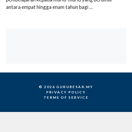
antara empat hingga enam tahun bagi ...
© 2026 GURUBESAR.MY
PRIVACY POLICY
TERMS OF SERVICE