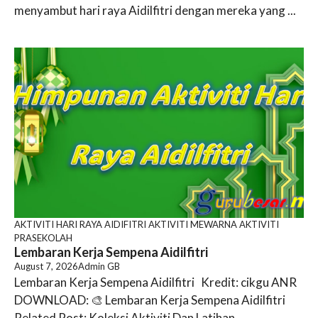
menyambut hari raya Aidilfitri dengan mereka yang ...
AKTIVITI HARI RAYA AIDIFITRI
AKTIVITI MEWARNA
AKTIVITI
PRASEKOLAH
Lembaran Kerja Sempena Aidilfitri
August 7, 2026
Admin GB
Lembaran Kerja Sempena Aidilfitri Kredit: cikgu ANR
DOWNLOAD: 🎨 Lembaran Kerja Sempena Aidilfitri
Related Post: Koleksi Aktiviti Dan Latihan ...