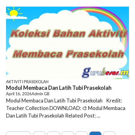
AKTIVITI PRASEKOLAH
Modul Membaca Dan Latih Tubi Prasekolah
April 16, 2026
Admin GB
Modul Membaca Dan Latih Tubi Prasekolah Kredit:
Teacher Collection DOWNLOAD: 🎨 Modul Membaca
Dan Latih Tubi Prasekolah Related Post: ...