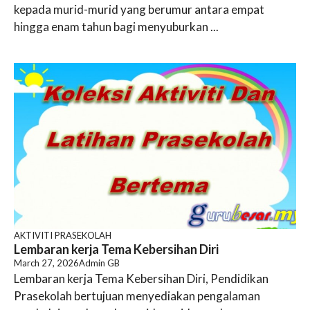
kepada murid-murid yang berumur antara empat
hingga enam tahun bagi menyuburkan ...
AKTIVITI PRASEKOLAH
Lembaran kerja Tema Kebersihan Diri
March 27, 2026
Admin GB
Lembaran kerja Tema Kebersihan Diri, Pendidikan
Prasekolah bertujuan menyediakan pengalaman