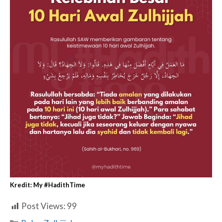
Kredit:
My #HadithTime
Post Views:
99
Categories