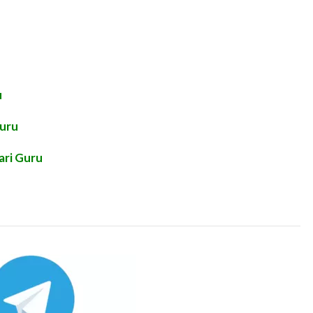
u
Guru
ari Guru