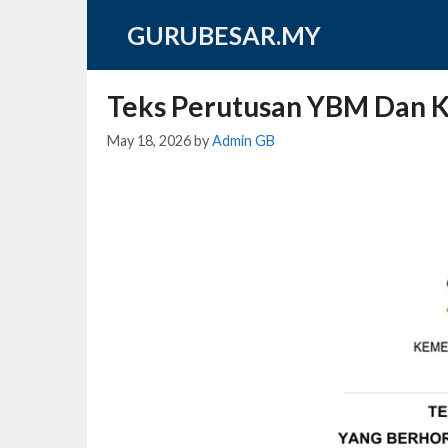
Skip
GURUBESAR.MY
to
content
Teks Perutusan YBM Dan 
May 18, 2026
by
Admin GB