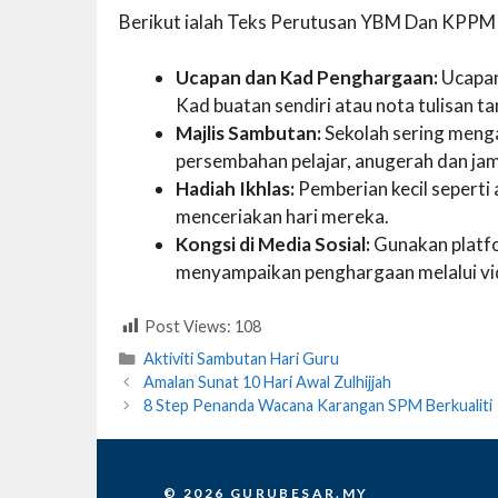
Berikut ialah Teks Perutusan YBM Dan KPPM
Ucapan dan Kad Penghargaan:
Ucapan
Kad buatan sendiri atau nota tulisan 
Majlis Sambutan:
Sekolah sering meng
persembahan pelajar, anugerah dan jam
Hadiah Ikhlas:
Pemberian kecil seperti 
menceriakan hari mereka.
Kongsi di Media Sosial:
Gunakan platfo
menyampaikan penghargaan melalui vid
Post Views:
108
Categories
Aktiviti Sambutan Hari Guru
Amalan Sunat 10 Hari Awal Zulhijjah
8 Step Penanda Wacana Karangan SPM Berkualiti
© 2026 GURUBESAR.MY