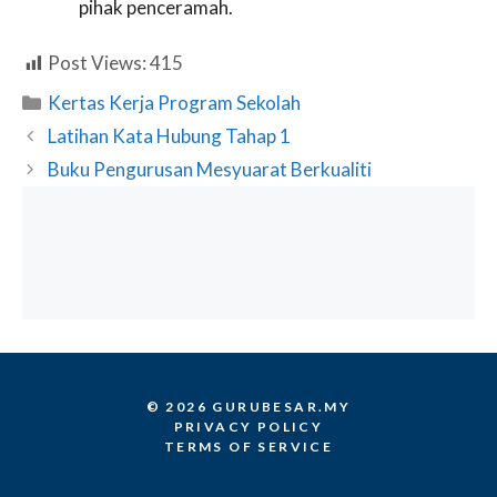
pihak penceramah.
Post Views:
415
Categories
Kertas Kerja Program Sekolah
Latihan Kata Hubung Tahap 1
Buku Pengurusan Mesyuarat Berkualiti
© 2026 GURUBESAR.MY
PRIVACY POLICY
TERMS OF SERVICE