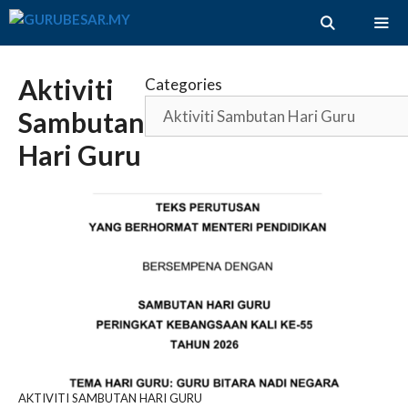
Skip
to
content
ME
Aktiviti
Categories
Sambutan
Hari Guru
AKTIVITI SAMBUTAN HARI GURU