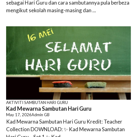
sebagai Hari Guru dan cara sambutannya pula berbeza
mengikut sekolah masing-masing dan ...
AKTIVITI SAMBUTAN HARI GURU
Kad Mewarna Sambutan Hari Guru
May 17, 2026
Admin GB
Kad Mewarna Sambutan Hari Guru Kredit: Teacher
Collection DOWNLOAD: ✨ Kad Mewarna Sambutan
Hari Guru – Set 1 ✨ Kad ...