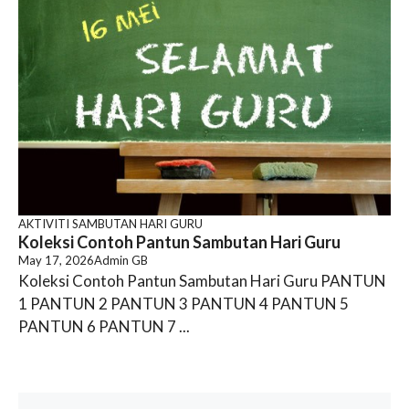
AKTIVITI SAMBUTAN HARI GURU
Koleksi Contoh Pantun Sambutan Hari Guru
May 17, 2026
Admin GB
Koleksi Contoh Pantun Sambutan Hari Guru PANTUN
1 PANTUN 2 PANTUN 3 PANTUN 4 PANTUN 5
PANTUN 6 PANTUN 7 ...