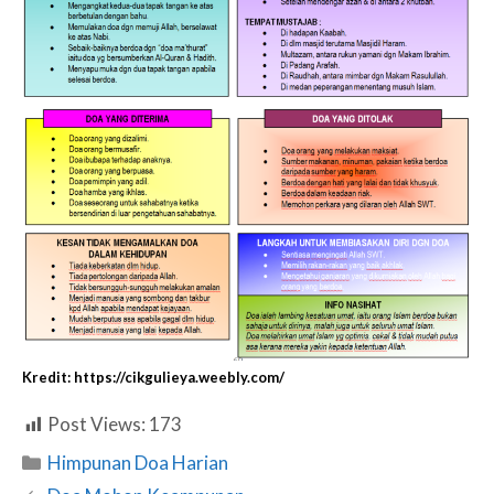
Kredit: https://cikgulieya.weebly.com/
Post Views:
173
Categories
Himpunan Doa Harian