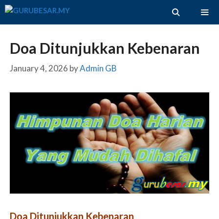
Skip
to
content
ME
Doa Ditunjukkan Kebenaran
January 4, 2026
by
Admin GB
Doa Ditunjukkan Kebenaran