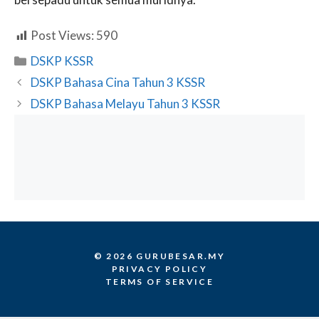
Post Views:
590
Categories
DSKP KSSR
DSKP Bahasa Cina Tahun 3 KSSR
DSKP Bahasa Melayu Tahun 3 KSSR
© 2026 GURUBESAR.MY
PRIVACY POLICY
TERMS OF SERVICE