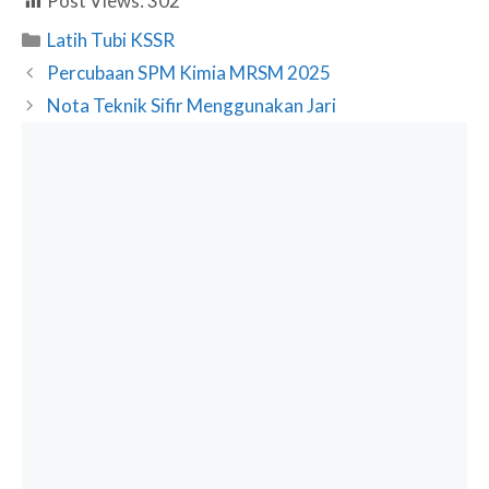
Post Views:
302
Categories
Latih Tubi KSSR
Percubaan SPM Kimia MRSM 2025
Nota Teknik Sifir Menggunakan Jari