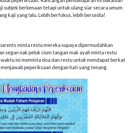
dual peperiksaan. Rancangan pembelajaran ini bukanlah
i subjek berkenaan tetapi untuk ulang siar secara umum
g kaji yang lalu. Lebih berfokus, lebih bersedia!
ll parents minta restu mereka supaya dipermudahkan
an segan nak peluk cium tangan mak ayah minta restu
t waktu ini meminta doa dan restu untuk mendapat berkat
at menjawab peperiksaan dengan hati yang tenang.