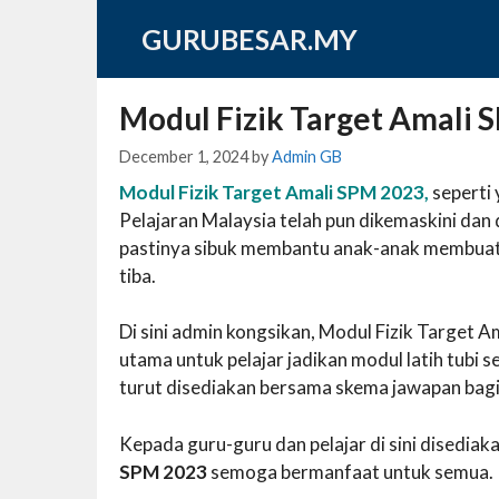
Skip
GURUBESAR.MY
to
content
Modul Fizik Target Amali 
December 1, 2024
by
Admin GB
Modul Fizik Target Amali SPM 2023,
seperti 
Pelajaran Malaysia telah pun dikemaskini dan d
pastinya sibuk membantu anak-anak membuat
tiba.
Di sini admin kongsikan, Modul Fizik Target A
utama untuk pelajar jadikan modul latih tubi 
turut disediakan bersama skema jawapan bag
Kepada guru-guru dan pelajar di sini disedi
SPM 2023
semoga bermanfaat untuk semua.