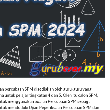
lan percubaan SPM disediakan oleh guru-guru yang
untuk pelajar tingkatan 4 dan 5. Oleh itu calon SPM,
n untuk menggunakan Soalan Percubaan SPM sebagai
untuk menduduki Ujian Peperiksaan Percubaan SPM dan