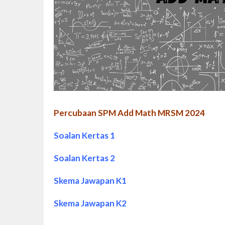
Percubaan SPM Add Math MRSM 2024
Soalan Kertas 1
Soalan Kertas 2
Skema Jawapan K1
Skema Jawapan K2