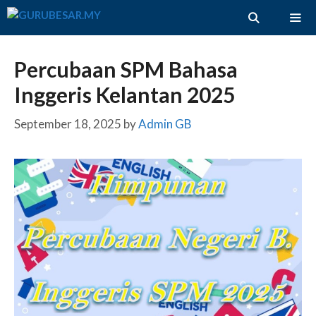
Skip
to
content
ME
Percubaan SPM Bahasa
Inggeris Kelantan 2025
September 18, 2025
by
Admin GB