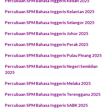
Percubaan SPM Bahasa Inggeris Kedah 2025
Percubaan SPM Bahasa Inggeris Kelantan 2025
Percubaan SPM Bahasa Inggeris Selangor 2025
Percubaan SPM Bahasa Inggeris Johor 2025
Percubaan SPM Bahasa Inggeris Perak 2025
Percubaan SPM Bahasa Inggeris Pulau Pinang 2025
Percubaan SPM Bahasa Inggeris Negeri Sembilan
2025
Percubaan SPM Bahasa Inggeris Melaka 2025
Percubaan SPM Bahasa Inggeris Terengganu 2025
Percubaan SPM Bahasa Inggeris SABK 2025