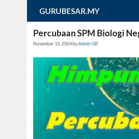
Skip
GURUBESAR.MY
to
content
Percubaan SPM Biologi Ne
November 15, 2024
by
Admin GB