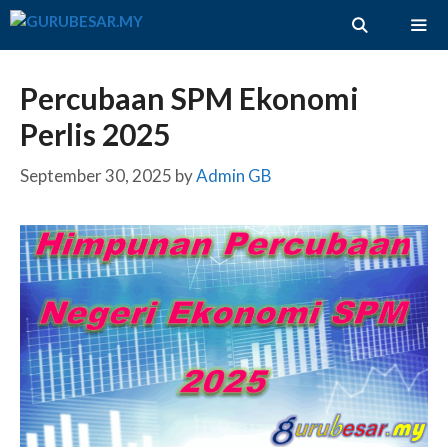
Skip
to
content
ME
Percubaan SPM Ekonomi
Perlis 2025
September 30, 2025
by
Admin GB