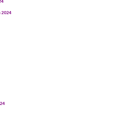
24
n 2024
024