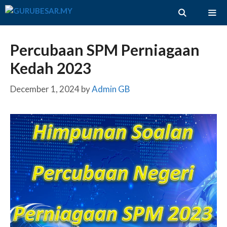
Skip
to
content
ME
Percubaan SPM Perniagaan
Kedah 2023
December 1, 2024
by
Admin GB