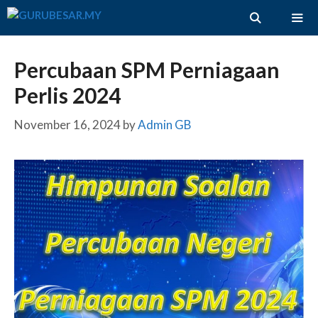
Skip
to
content
ME
Percubaan SPM Perniagaan
Perlis 2024
November 16, 2024
by
Admin GB