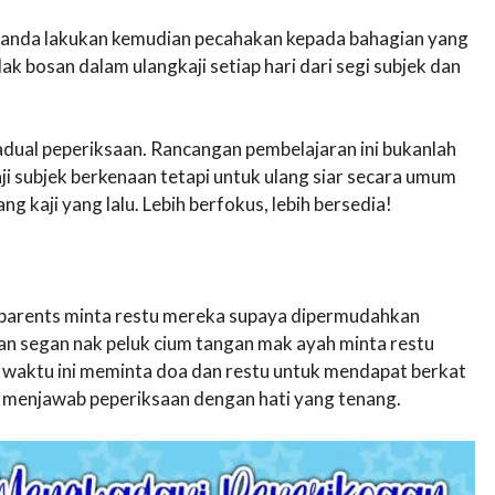
 anda lakukan kemudian pecahakan kepada bahagian yang
dak bosan dalam ulangkaji setiap hari dari segi subjek dan
dual peperiksaan. Rancangan pembelajaran ini bukanlah
i subjek berkenaan tetapi untuk ulang siar secara umum
g kaji yang lalu. Lebih berfokus, lebih bersedia!
ll parents minta restu mereka supaya dipermudahkan
an segan nak peluk cium tangan mak ayah minta restu
t waktu ini meminta doa dan restu untuk mendapat berkat
at menjawab peperiksaan dengan hati yang tenang.