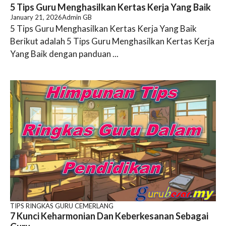
5 Tips Guru Menghasilkan Kertas Kerja Yang Baik
January 21, 2026
Admin GB
5 Tips Guru Menghasilkan Kertas Kerja Yang Baik
Berikut adalah 5 Tips Guru Menghasilkan Kertas Kerja
Yang Baik dengan panduan ...
TIPS RINGKAS GURU CEMERLANG
7 Kunci Keharmonian Dan Keberkesanan Sebagai