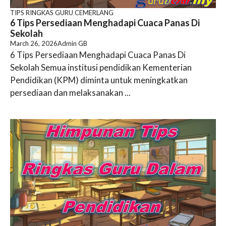
TIPS RINGKAS GURU CEMERLANG
6 Tips Persediaan Menghadapi Cuaca Panas Di
Sekolah
March 26, 2026
Admin GB
6 Tips Persediaan Menghadapi Cuaca Panas Di
Sekolah Semua institusi pendidikan Kementerian
Pendidikan (KPM) diminta untuk meningkatkan
persediaan dan melaksanakan ...