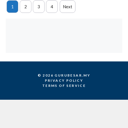
1
2
3
4
Next
© 2026 GURUBESAR.MY
PRIVACY POLICY
TERMS OF SERVICE