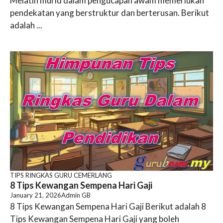
Melatih murid dalam pengucapan awam memerlukan
pendekatan yang berstruktur dan berterusan. Berikut
adalah ...
TIPS RINGKAS GURU CEMERLANG
8 Tips Kewangan Sempena Hari Gaji
January 21, 2026
Admin GB
8 Tips Kewangan Sempena Hari Gaji Berikut adalah 8
Tips Kewangan Sempena Hari Gaji yang boleh