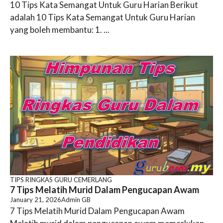
10 Tips Kata Semangat Untuk Guru Harian Berikut
adalah 10 Tips Kata Semangat Untuk Guru Harian
yang boleh membantu: 1. ...
TIPS RINGKAS GURU CEMERLANG
7 Tips Melatih Murid Dalam Pengucapan Awam
January 21, 2026
Admin GB
7 Tips Melatih Murid Dalam Pengucapan Awam