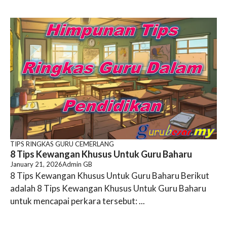
TIPS RINGKAS GURU CEMERLANG
8 Tips Kewangan Khusus Untuk Guru Baharu
January 21, 2026
Admin GB
8 Tips Kewangan Khusus Untuk Guru Baharu Berikut
adalah 8 Tips Kewangan Khusus Untuk Guru Baharu
untuk mencapai perkara tersebut: ...