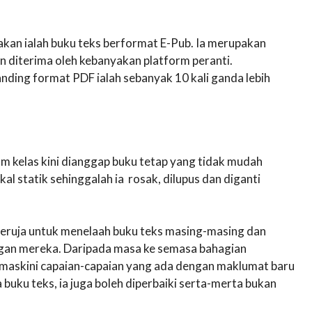
nakan ialah buku teks berformat E-Pub. Ia merupakan
n diterima oleh kebanyakan platform peranti.
anding format PDF ialah sebanyak 10 kali ganda lebih
m kelas kini dianggap buku tetap yang tidak mudah
l statik sehinggalah ia rosak, dilupus dan diganti
ih teruja untuk menelaah buku teks masing-masing dan
ngan mereka. Daripada masa ke semasa bahagian
emaskini capaian-capaian yang ada dengan maklumat baru
 buku teks, ia juga boleh diperbaiki serta-merta bukan