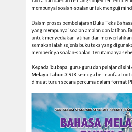
fakta dan kaedah tentang subjek tertentu. B
mempunyai soalan-soalan untuk menguji mind
Dalam proses pembelajaran Buku Teks Bahasa M
yang mempunyai soalan amalan dan latihan. Bu
untuk menyediakan latihan dan menyerlahkan 
semakan ialah sejenis buku teks yang digunak
memberinya soalan-soalan, terutamanya sebe
Kepada ibu bapa, guru-guru dan pelajar di si
Melayu Tahun 3 SJK
semoga bermanfaat untu
dimuat turun secara percuma dalam format PD