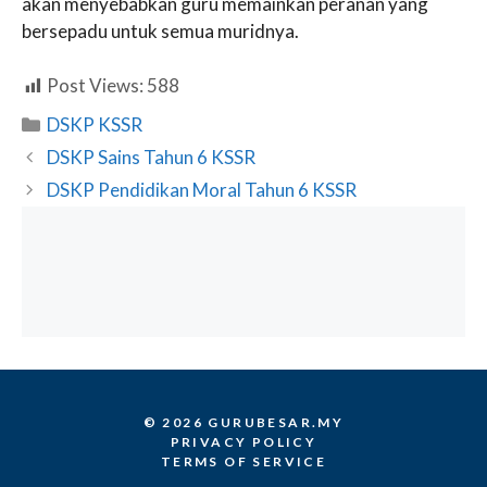
akan menyebabkan guru memainkan peranan yang
bersepadu untuk semua muridnya.
Post Views:
588
Categories
DSKP KSSR
DSKP Sains Tahun 6 KSSR
DSKP Pendidikan Moral Tahun 6 KSSR
© 2026 GURUBESAR.MY
PRIVACY POLICY
TERMS OF SERVICE