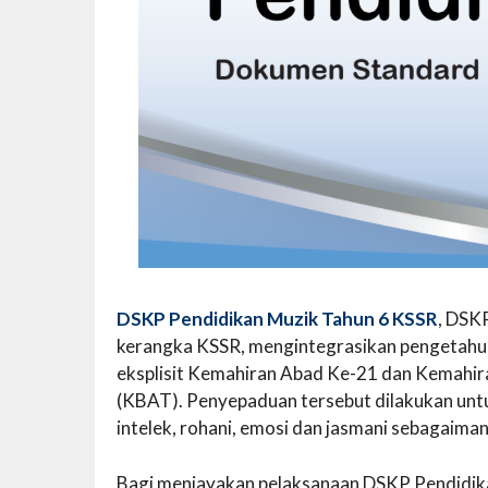
DSKP Pendidikan Muzik Tahun 6 KSSR
, DSK
kerangka KSSR, mengintegrasikan pengetahua
eksplisit Kemahiran Abad Ke-21 dan Kemahira
(KBAT). Penyepaduan tersebut dilakukan untu
intelek, rohani, emosi dan jasmani sebagaima
Bagi menjayakan pelaksanaan DSKP Pendidika